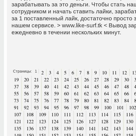
зарабатывать за это деньги. Чтобы стать н
сотрудником и начать ставить лайки, зараба
за 1 поставленный лайк, достаточно просто 
нашем сервисе. > www.like-surf.tk < Вывод з
ежедневно в течении нескольких минут.
Страницы:
1
2
3
4
5
6
7
8
9
10
11
12
1
19
20
21
22
23
24
25
26
27
28
29
30
37
38
39
40
41
42
43
44
45
46
47
48
55
56
57
58
59
60
61
62
63
64
65
66
73
74
75
76
77
78
79
80
81
82
83
84
91
92
93
94
95
96
97
98
99
100
101
10
107
108
109
110
111
112
113
114
115
116
121
122
123
124
125
126
127
128
129
130
135
136
137
138
139
140
141
142
143
144
149
150
151
152
153
154
155
156
157
158