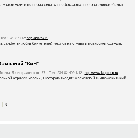
Вам свои услуги по производству профессионального столового белья.
 Тел.: 649-82-66::
http://kovax.ru
и, салфетки, юбки банкетные), чехлов на стулья и поварской одежды.
Компаний "КиН"
Москва, Ленинградское ш., 67 :: Тел.: 234-02-40/41/42::
http://www.kingroup.ru
льной отрасли России, в которую входят: Московский винно-коньячный
8