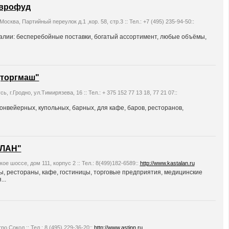
Еврофуд
Москва, Партийный переулок д.1 ,кор. 58, стр.3 :: Тел.: +7 (495) 235-94-50::
алии: бесперебойные поставки, богатый ассортимент, любые объёмы,
торгмаш"
ь, г.Гродно, ул.Тимирязева, 16 :: Тел.: + 375 152 77 13 18, 77 21 07::
нвейерных, купольных, барных, для кафе, баров, ресторанов,
ЛАН"
ое шоссе, дом 111, корпус 2 :: Тел.: 8(499)182-6589::
http://www.kastalan.ru
, рестораны, кафе, гостиницы, торговые предприятия, медицинские
..
ро Сокол :: Тел.: 8 (495) 229-36-20::
http://www.astinn.ru