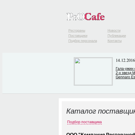
Рестораны
Новости
Поставщики
Публикации
Подбор персонала
Контакты
14.12.2016
Гала-ужин 
2-х звезд M
Gennaro Es
Каталог поставщи
Подбор поставщика
ООО "Компания Ресторано