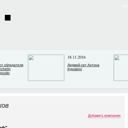
Лич
18.11.2016
от обладателя
Диджей-сет Антона
ichelin
Курового
posito
ков
Добавить компанию
фф"