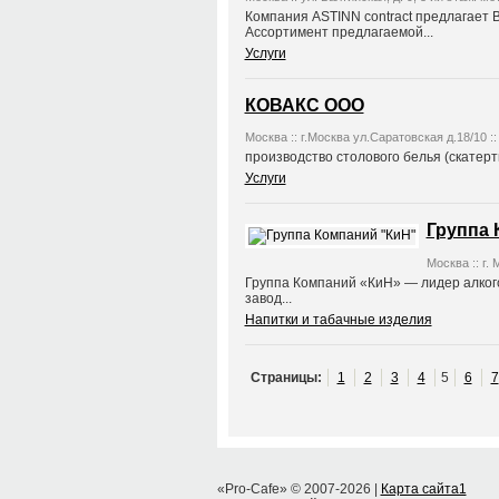
Компания ASTINN contract предлагает 
Ассортимент предлагаемой...
Услуги
КОВАКС ООО
Москва :: г.Москва ул.Саратовская д.18/10 ::
производство столового белья (скатерт
Услуги
Группа 
Москва :: г. 
Группа Компаний «КиН» — лидер алкого
завод...
Напитки и табачные изделия
Страницы:
1
2
3
4
5
6
7
«Pro-Cafe» © 2007-2026 |
Карта сайта1