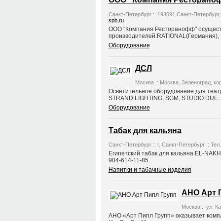
Санкт-Петербург :: 193091,Санкт-Петербург,О
spb.ru
ООО "Компания Ресторанофф" осущест
производителей:RATIONAL(Германия), 
Оборудование
ДСЛ
Москва :: Москва, Зеленоград, корп
Осветительное оборудование для театро
STRAND LIGHTING, SGM, STUDIO DUE..
Оборудование
Табак для кальяна
Санкт-Петербург :: г. Санкт-Петербург :: Тел
Египетский табак для кальяна EL-NAKHLA
904-614-11-85...
Напитки и табачные изделия
АНО Арт 
Москва :: ул. Ка
АНО «Арт Пипл Групп» оказывает комп