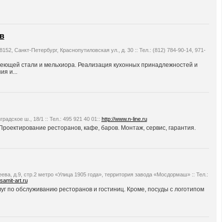
в
8152, Санкт-Петербург, Краснопутиловская ул., д. 30 :: Тел.: (812) 784-90-14, 971-
еющей стали и мельхиора. Реализация кухонных принадлежностей и
я и...
радское ш., 18/1 :: Тел.: 495 921 40 01::
http://www.n-line.ru
роектирование ресторанов, кафе, баров. Монтаж, сервис, гарантия.
кеева, д.9, стр.2 метро «Улица 1905 года», территория завода «Мосдормаш» :: Тел.:
samit-art.ru
г по обслуживанию ресторанов и гостиниц. Кроме, посуды с логотипом