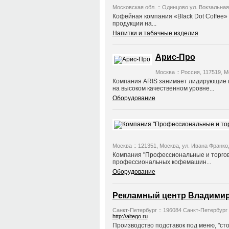
Московская обл. :: Одинцово ул. Вокзальная д
Кофейная компания «Black Dot Coffee»
продукции на...
Напитки и табачные изделия
Арис-Про
Москва :: Россия, 117519, Мо
Компания ARIS занимает лидирующие п
на высоком качественном уровне...
Оборудование
Москва :: 121351, Москва, ул. Ивана Франко, д
Компания "Профессиональные и торгов
профессиональных кофемашин...
Оборудование
Рекламный центр Владимир
Санкт-Петербург :: 196084 Санкт-Петербург у
http://altego.ru
Производство подставок под меню, "сто