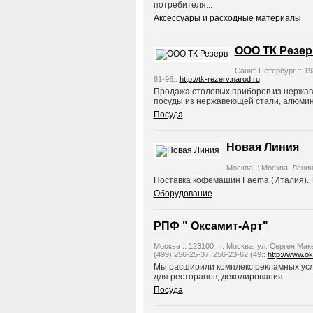
потребителя...
Аксессуары и расходные материалы
ООО ТК Резер
Санкт-Петербург :: 19
81-96::
http://tk-rezerv.narod.ru
Продажа столовых приборов из нержав
посуды из нержавеющей стали, алюмини
Посуда
Новая Линия
Москва :: Москва, Ленинг
Поставка кофемашин Faema (Италия). П
Оборудование
РПФ " Оксамит-Арт"
Москва :: 123100 , г. Москва, ул. Сергея Ма
(499) 256-25-37, 256-23-62,(49::
http://www.ok
Мы расширили комплекс рекламных услу
для ресторанов, деколирования...
Посуда