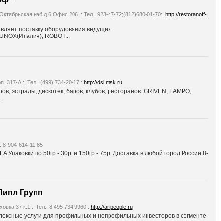
ктябрьская наб.д.6 Офис 206 :: Тел.: 923-47-72;(812)680-01-70::
http://restoranoff-
вляет поставку оборудования ведущих
UNOX(Италия), ROBOT...
. 317-А :: Тел.: (499) 734-20-17::
http://dsl.msk.ru
в, эстрады, дискотек, баров, клубов, ресторанов. GRIVEN, LAMPO,
.
.: 8-904-614-11-85
 Упаковки по 50гр - 30р. и 150гр - 75р. Доставка в любой город России 8-
Пипл Групп
ховка 37 к.1 :: Тел.: 8 495 734 9960::
http://artpeople.ru
лексные услуги для профильных и непрофильных инвесторов в сегменте