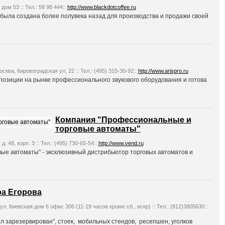
ом 53 :: Тел.: 58 98 444::
http://www.blackdotcoffee.ru
 была создана более полувека назад для производства и продажи своей
сква, Кировоградская ул, 22 :: Тел.: (495) 315-30-92::
http://www.arispro.ru
озиции на рынке профессионального звукового оборудования и готова
Компания "Профессиональные и
торговые автоматы"
. 48, корп. 3 :: Тел.: (495) 730-65-54::
http://www.vend.ru
ые автоматы" - эксклюзивный дистрибьютор торговых автоматов и
а Егорова
л. Киевская дом 6 офис 306 (11-19 часов кроме сб., вскр) :: Тел.: (812)3805630::
л зарезервирован", стоек, мобильных стендов, ресепшен, уголков