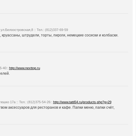
ул.Белоостровская,8 :: Тел.: (812)337-69-59
 круассаны, штрудели, торты, пироги, немецкие сосиски и колбаски.
5-40::
http://www.nexttop.ru
елей.
юшко 17а :: Тел.: (812)375-54-26::
http://www.tatti54.ru/products.php?g=29
ом аксессуаров для ресторанов и кафе. Папки меню, папки счёт,