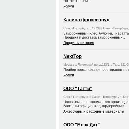
Ho. Re. Ca. Мы...
Услуги
Калина фрозен фуд
Санкт-Петербург :: 197342 Санкт-Петербург, 
Замороженный хлеб, булочки, чиабатта,
Продажа и доставка замороженных...
Продукты питания
NextTop
Москва :: Ленинский пр. д.113/1 :: Тел.: 921-3
Подбор персонала для ресторанов и от
Услуги
ООО "Татти"
Санкт-Петербург :: Санкт-Петербург ул. Кост
Наша компания занимается производств
блокноты официантов, гардеробные...
Аксессуары и расходные материалы
ООО "Блэк Дат"