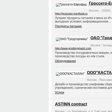
Гроссето-
Москва :: 115093, 
http://grosseto-eurofood.ru
Лучшие продукты питания и вина из Ит
выгодные условия, информационная...
Продукты питания
ОАО "Грод
Москва :: Беларус
http://www.grodtorgmash.com
Производство посудомоечных машин, ко
производство посуды из н/ж стали.
Оборудование
ООО"КАСТА
Москва :: Ярославск
Дизайн и производство униформы (бары
учреждения), сценических костюмов для.
Услуги
ASTINN contract
Москва :: ул. Балтийская, д. 9, 3 ий этаж. мет