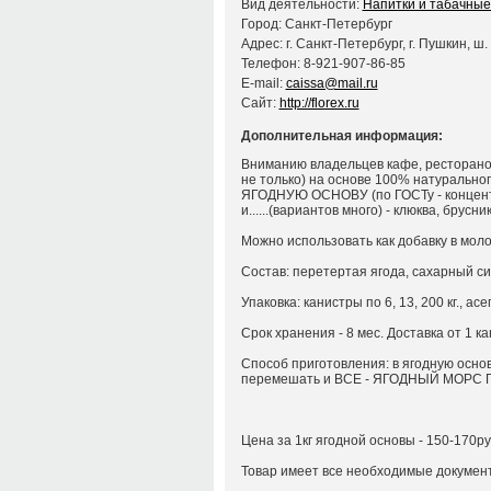
Вид деятельности:
Напитки и табачные
Город: Санкт-Петербург
Адрес: г. Санкт-Петербург, г. Пушкин, ш.
Телефон: 8-921-907-86-85
E-mail:
caissa@mail.ru
Сайт:
http://florex.ru
Дополнительная информация:
Вниманию владельцев кафе, ресторанов,
не только) на основе 100% натурально
ЯГОДНУЮ ОСНОВУ (по ГОСТу - концентра
и......(вариантов много) - клюква, брус
Можно использовать как добавку в мол
Состав: перетертая ягода, сахарный си
Упаковка: канистры по 6, 13, 200 кг., асе
Срок хранения - 8 мес. Доставка от 1 к
Способ приготовления: в ягодную основ
перемешать и ВСЕ - ЯГОДНЫЙ МОРС 
Цена за 1кг ягодной основы - 150-170ру
Товар имеет все необходимые документ