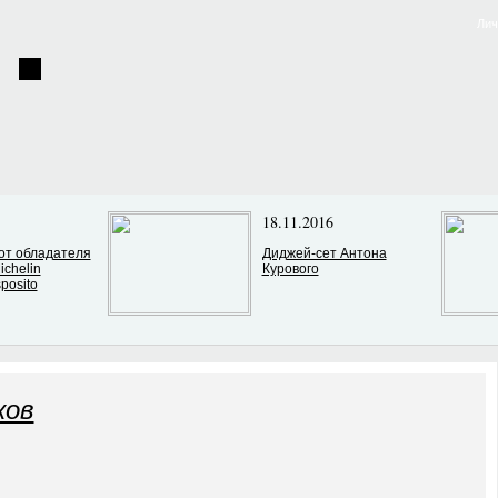
Лич
18.11.2016
от обладателя
Диджей-сет Антона
ichelin
Курового
posito
ков