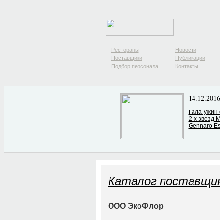
Рестораны
Новости
Поставщики
Публикации
Подбор персонала
Контакты
14.12.2016
Гала-ужин 
2-х звезд M
Gennaro Es
Каталог поставщи
ООО ЭкоФлор