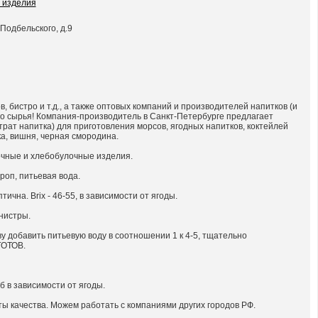
 изделия
 Подбельского, д.9
 бистро и т.д., а также оптовых компаний и производителей напитков (и
го сырья! Компания-производитель в Санкт-Петербурге предлагает
т напитка) для приготовления морсов, ягодных напитков, коктейлей
ника, вишня, черная смородина.
очные и хлебобулочные изделия.
роп, питьевая вода.
птична. Brix - 46-55, в зависимости от ягоды.
анистры.
у добавить питьевую воду в соотношении 1 к 4-5, тщательно
ГОТОВ.
б в зависимости от ягоды.
ы качества. Можем работать с компаниями других городов РФ.